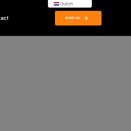
Dutch
tact
BOEK NU