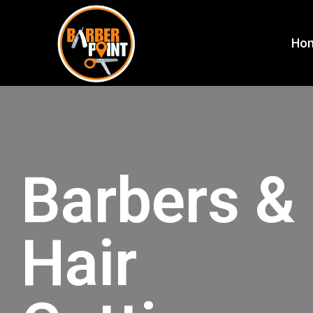
Ho
Barbers &
Hair